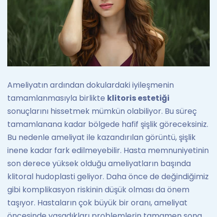
Ameliyatın ardından dokulardaki iyileşmenin
tamamlanmasıyla birlikte
klitoris estetiği
sonuçlarını hissetmek mümkün olabiliyor. Bu süreç
tamamlanana kadar bölgede hafif şişlik göreceksiniz.
Bu nedenle ameliyat ile kazandırılan görüntü, şişlik
inene kadar fark edilmeyebilir. Hasta memnuniyetinin
son derece yüksek olduğu ameliyatların başında
klitoral hudoplasti geliyor. Daha önce de değindiğimiz
gibi komplikasyon riskinin düşük olması da önem
taşıyor. Hastaların çok büyük bir oranı, ameliyat
öncesinde yaşadıkları problemlerin tamamen sona